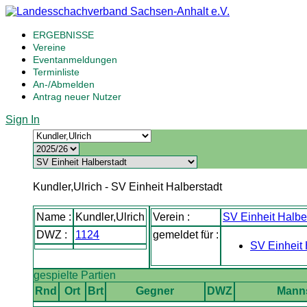
ERGEBNISSE
Vereine
Eventanmeldungen
Terminliste
An-/Abmelden
Antrag neuer Nutzer
Sign In
Kundler,Ulrich - SV Einheit Halberstadt
Name :
Kundler,Ulrich
Verein :
SV Einheit Halbe
DWZ :
1124
gemeldet für :
SV Einheit 
gespielte Partien
Rnd
Ort
Brt
Gegner
DWZ
Mann