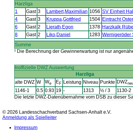
Harzliga
1
Gast
3
Lambert,Maximilian
1056
SV Einheit Halb
4
Gast
3
Kruppa,Gottfried
1504
Eintracht Oste
6
Gast
2
Lierath,Egon
1378
Harzkalk Rübe
8
Gast
2
Liko,Daniel
1283
Wernigeröder 
Summe
¹ Die Berechnung der Gewinnerwartung ist nur angenäher
Inoffizielle DWZ Auswertung
Harzliga
W
E
DWZ
alte DWZ
W
Leistung
Niveau
Punkte
e
F
ne
1146-1
0.5
0.93
19
-
1313
½ / 3
1130-2
Die letzte DWZ-Datenübernahme vom DSB zu dieser Sais
© 2026 Landesschachverband Sachsen-Anhalt e.V.
Anmeldung als Spielleiter
Impressum