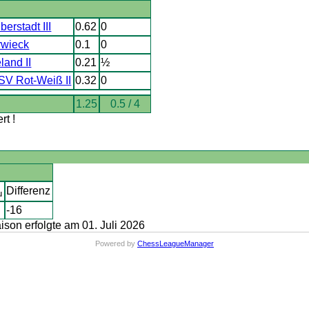
erstadt III
0.62
0
rwieck
0.1
0
land II
0.21
½
SV Rot-Weiß II
0.32
0
1.25
0.5 / 4
t !
Differenz
u
-16
on erfolgte am 01. Juli 2026
Powered by
ChessLeagueManager