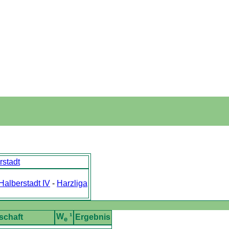
rstadt
Halberstadt IV
-
Harzliga
W
¹
schaft
Ergebnis
e