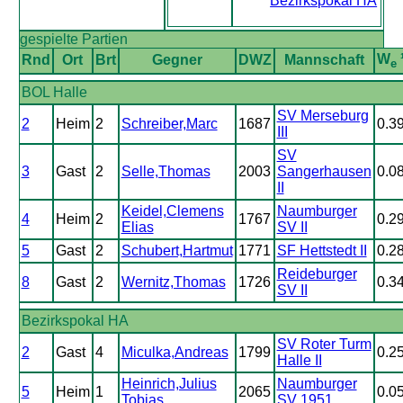
Bezirkspokal HA
gespielte Partien
W
Rnd
Ort
Brt
Gegner
DWZ
Mannschaft
e
BOL Halle
SV Merseburg
2
Heim
2
Schreiber,Marc
1687
0.3
III
SV
3
Gast
2
Selle,Thomas
2003
Sangerhausen
0.0
II
Keidel,Clemens
Naumburger
4
Heim
2
1767
0.2
Elias
SV II
5
Gast
2
Schubert,Hartmut
1771
SF Hettstedt II
0.2
Reideburger
8
Gast
2
Wernitz,Thomas
1726
0.3
SV II
Bezirkspokal HA
SV Roter Turm
2
Gast
4
Miculka,Andreas
1799
0.2
Halle II
Heinrich,Julius
Naumburger
5
Heim
1
2065
0.0
Tobias
SV 1951