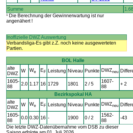
Summe
1.6
¹ Die Berechnung der Gewinnerwartung ist nur
angenähert !
Inoffizielle DWZ Auswertung
Verbandsliga-Es gibt z.Z. noch keine ausgewerteten
Partien.
BOL Halle
alte
W
E
DWZ
W
Leistung
Niveau
Punkte
Differ
e
F
neu
DWZ
1605-
1607-
2.0
1.17
16
1729
1801
2 / 5
+ 2
88
88
Bezirkspokal HA
alte
W
E
DWZ
W
Leistung
Niveau
Punkte
Differ
e
F
neu
DWZ
1605-
1562-
0.0
0.30
16
-
1900
0 / 2
-43
88
88
Die letzte DWZ-Datenübernahme vom DSB zu dieser
Saison erfolgte am 01. Juli 2026