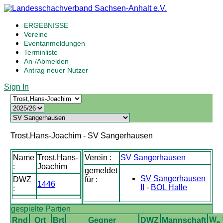
ERGEBNISSE
Vereine
Eventanmeldungen
Terminliste
An-/Abmelden
Antrag neuer Nutzer
Sign In
Trost,Hans-Joachim - SV Sangerhausen
Name
Trost,Hans-
Verein :
SV Sangerhausen
:
Joachim
gemeldet
SV Sangerhausen
DWZ
für :
1446
II
-
BOL Halle
:
gespielte Partien
W
Rnd
Ort
Brt
Gegner
DWZ
Mannschaft
e