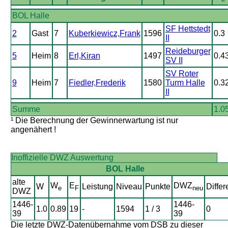
BOL Halle
SF Hettstedt
2
Gast
7
Kuberkiewicz,Frank
1596
0.3
II
Reideburger
5
Heim
8
Erl,Kiran
1497
0.4
SV II
SV Roter
9
Heim
7
Fiedler,Frederik
1580
Turm Halle
0.3
II
Summe
1.0
¹ Die Berechnung der Gewinnerwartung ist nur
angenähert !
Inoffizielle DWZ Auswertung
BOL Halle
alte
W
E
DWZ
W
Leistung
Niveau
Punkte
Differ
e
F
neu
DWZ
1446-
1446-
1.0
0.89
19
-
1594
1 / 3
0
39
39
Die letzte DWZ-Datenübernahme vom DSB zu dieser