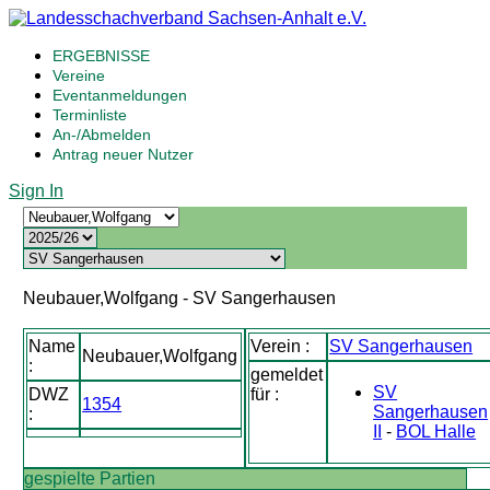
ERGEBNISSE
Vereine
Eventanmeldungen
Terminliste
An-/Abmelden
Antrag neuer Nutzer
Sign In
Neubauer,Wolfgang - SV Sangerhausen
Name
Verein :
SV Sangerhausen
Neubauer,Wolfgang
:
gemeldet
SV
DWZ
für :
1354
Sangerhausen
:
II
-
BOL Halle
gespielte Partien