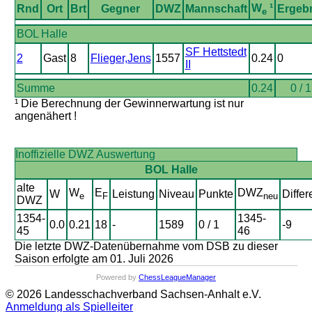
W
¹
Rnd
Ort
Brt
Gegner
DWZ
Mannschaft
Ergeb
e
BOL Halle
SF Hettstedt
2
Gast
8
Flieger,Jens
1557
0.24
0
II
Summe
0.24
0 / 1
¹ Die Berechnung der Gewinnerwartung ist nur
angenähert !
Inoffizielle DWZ Auswertung
BOL Halle
alte
W
E
DWZ
W
Leistung
Niveau
Punkte
Differ
e
F
neu
DWZ
1354-
1345-
0.0
0.21
18
-
1589
0 / 1
-9
45
46
Die letzte DWZ-Datenübernahme vom DSB zu dieser
Saison erfolgte am 01. Juli 2026
Powered by
ChessLeagueManager
© 2026 Landesschachverband Sachsen-Anhalt e.V.
Anmeldung als Spielleiter