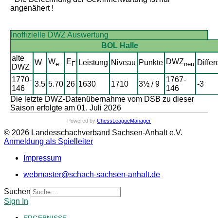
angenähert !
Inoffizielle DWZ Auswertung
BOL Halle
alte
W
E
DWZ
W
Leistung
Niveau
Punkte
Differ
e
F
neu
DWZ
1770-
1767-
3.5
5.70
26
1630
1710
3½ / 9
-3
146
146
Die letzte DWZ-Datenübernahme vom DSB zu dieser
Saison erfolgte am 01. Juli 2026
Powered by
ChessLeagueManager
© 2026 Landesschachverband Sachsen-Anhalt e.V.
Anmeldung als Spielleiter
Impressum
webmaster@schach-sachsen-anhalt.de
Suchen
Sign In