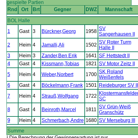
gespielte Partien
Rnd
Ort
Brt
Gegner
DWZ
Mannschaft
BOL Halle
SV
1
Gast
3
Bürckner,Georg
1958
Sangerhausen II
SV Roter Turm
2
Heim
4
Jamalli,Ali
1502
Halle II
3
Heim
3
Zander,Ben Erik
1641
SF Hettstedt II
4
Gast
4
Kissmann,Tobias
1821
SV Motor Zeitz II
SK Roland
5
Heim
4
Weber,Norbert
1700
Weißenfels
6
Gast
4
Böckelmann,Frank
1501
Reideburger SV II
Klostermansfelde
7
Heim
4
Strauß,Wolfgang
1722
SC
SV Grün-Weiß
8
Gast
4
Beinroth,Marcel
1811
Granschütz
9
Heim
4
Schmerbach,Andre
1680
SV Merseburg III
Summe
¹ Die Berechnung der Gewinnerwartung ist nur