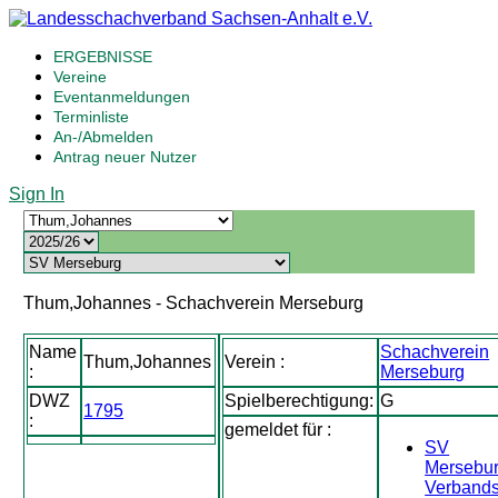
ERGEBNISSE
Vereine
Eventanmeldungen
Terminliste
An-/Abmelden
Antrag neuer Nutzer
Sign In
Thum,Johannes - Schachverein Merseburg
Name
Schachverein
Thum,Johannes
Verein :
:
Merseburg
DWZ
Spielberechtigung:
G
1795
:
gemeldet für :
SV
Mersebu
Verbands