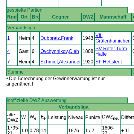
gespielte Partien
Rnd
Ort
Brt
Gegner
DWZ
Mannschaft
Verbandsliga
VfL
1
Heim
4
Dubbratz,Frank
1943
Gräfenhainichen
SV Roter Turm
4
Gast
6
Ovchynnikov,Oleh
1808
Halle
7
Heim
4
Schmidt,Alexander
1920
SF Hettstedt
-
Summe
¹ Die Berechnung der Gewinnerwartung ist nur
angenähert !
Inoffizielle DWZ Auswertung
Verbandsliga
alte
W
E
DWZ
W
Leistung
Niveau
Punkte
Differ
e
F
neu
DWZ
1795-
1806-
1.0
0.78
14
-
1876
1 / 2
+ 11
21
22