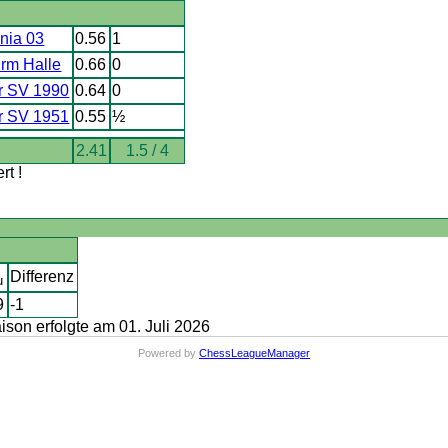
nia 03
0.56
1
rm Halle
0.66
0
r SV 1990
0.64
0
r SV 1951
0.55
½
2.41
1.5 / 4
t !
Differenz
u
9
-1
on erfolgte am 01. Juli 2026
Powered by
ChessLeagueManager