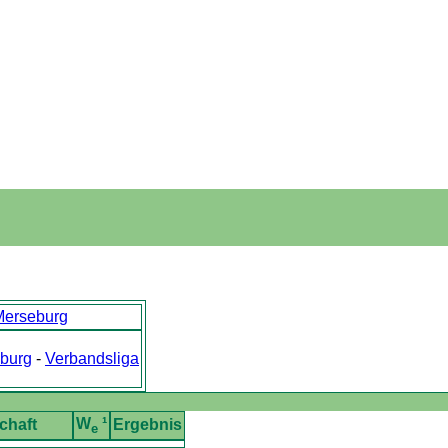
Merseburg
burg
-
Verbandsliga
W
¹
chaft
Ergebnis
e