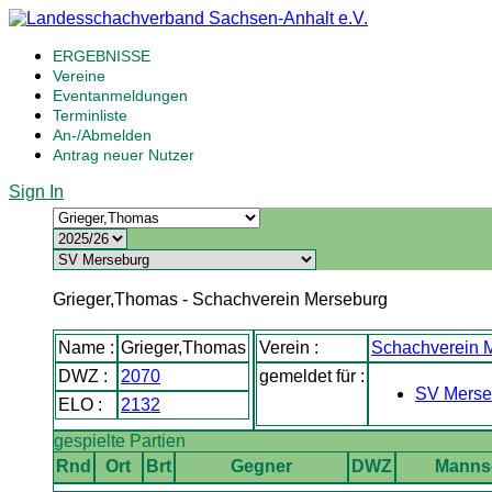
ERGEBNISSE
Vereine
Eventanmeldungen
Terminliste
An-/Abmelden
Antrag neuer Nutzer
Sign In
Grieger,Thomas - Schachverein Merseburg
Name :
Grieger,Thomas
Verein :
Schachverein 
DWZ :
2070
gemeldet für :
SV Merse
ELO :
2132
gespielte Partien
Rnd
Ort
Brt
Gegner
DWZ
Manns