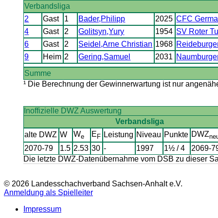
Verbandsliga
2
Gast
1
Bader,Philipp
2025
CFC Germa
4
Gast
2
Golitsyn,Yury
1954
SV Roter Tu
6
Gast
2
Seidel,Arne Christian
1968
Reideburge
9
Heim
2
Gering,Samuel
2031
Naumburge
Summe
¹ Die Berechnung der Gewinnerwartung ist nur angenäher
Inoffizielle DWZ Auswertung
Verbandsliga
W
E
DWZ
alte DWZ
W
Leistung
Niveau
Punkte
e
F
ne
2070-79
1.5
2.53
30
-
1997
1½ / 4
2069-7
Die letzte DWZ-Datenübernahme vom DSB zu dieser Sais
© 2026 Landesschachverband Sachsen-Anhalt e.V.
Anmeldung als Spielleiter
Impressum