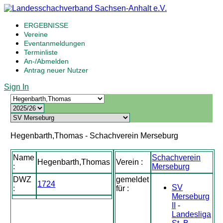
ERGEBNISSE
Vereine
Eventanmeldungen
Terminliste
An-/Abmelden
Antrag neuer Nutzer
Sign In
Hegenbarth,Thomas - Schachverein Merseburg
Name
Schachverein
Hegenbarth,Thomas
Verein :
:
Merseburg
DWZ
gemeldet
1724
SV
:
für :
Merseburg
II
-
Landesliga