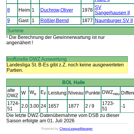
SV
8
Heim
1
Duchrow,Oliver
1978
Sangerhausen II
9
Gast
1
Rößler,Bernd
1877
Naumburger SV II
Summe
¹ Die Berechnung der Gewinnerwartung ist nur
angenähert !
Inoffizielle DWZ Auswertung
Landesliga St. B-Es gibt z.Z. noch keine ausgewerteten
Partien.
BOL Halle
alte
W
E
DWZ
W
Leistung
Niveau
Punkte
Differ
e
F
neu
DWZ
1724-
1723-
2.0
3.00
24
1657
1877
2 / 9
-1
51
51
Die letzte DWZ-Datenübernahme vom DSB zu dieser
Saison erfolgte am 01. Juli 2026
Powered by
ChessLeagueManager