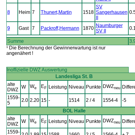
SV
8
Heim
7
Thunert,Martin
1518
Sangerhausen
0.
II
Naumburger
9
Gast
7
Packroff,Hermann
1870
0.
SV II
Summe
3.
¹ Die Berechnung der Gewinnerwartung ist nur
angenähert !
Inoffizielle DWZ Auswertung
Landesliga St. B
alte
W
E
DWZ
W
Leistung
Niveau
Punkte
Differ
e
F
neu
DWZ
1559-
2.0
2.20
15
-
1514
2 / 4
1554-4
-5
5
BOL Halle
alte
W
E
DWZ
W
Leistung
Niveau
Punkte
Differ
e
F
neu
DWZ
1559-
2.0
1.89
15
1588
1660
2 / 5
1566-4
+ 7