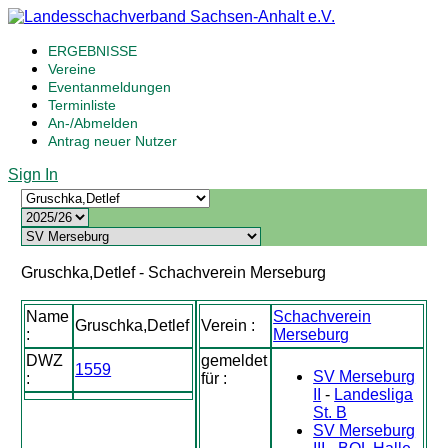
ERGEBNISSE
Vereine
Eventanmeldungen
Terminliste
An-/Abmelden
Antrag neuer Nutzer
Sign In
Gruschka,Detlef - Schachverein Merseburg
Name
Schachverein
Gruschka,Detlef
Verein :
:
Merseburg
DWZ
gemeldet
1559
SV Merseburg
:
für :
II
-
Landesliga
St. B
SV Merseburg