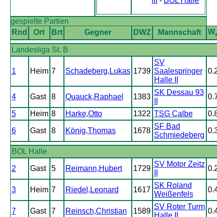
III
-
BOL Halle
gespielte Partien
W
Rnd
Ort
Brt
Gegner
DWZ
Mannschaft
Landesliga St. B
SV
1
Heim
7
Schadeberg,Lukas
1739
Saalespringer
0.
Halle II
SK Dessau 93
4
Gast
8
Quauck,Raphael
1383
0.
II
5
Heim
8
Harke,Otto
1322
TSG Calbe
0.
SF Bad
6
Gast
8
König,Thomas
1678
0.
Schmiedeberg
BOL Halle
SV Motor Zeitz
2
Gast
5
Reimann,Hubert
1729
0.
II
SK Roland
3
Heim
7
Riedel,Leonard
1617
0.
Weißenfels
SV Roter Turm
7
Gast
7
Reinsch,Christian
1589
0.
Halle II