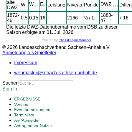
alte
W
E
DWZ
W
Leistung
Niveau
Punkte
Differ
e
F
neu
DWZ
1872-
1888-
0.5
0.15
16
-
2166
½ / 1
+ 16
46
47
Die letzte DWZ-Datenübernahme vom DSB zu dieser
Saison erfolgte am 01. Juli 2026
Powered by
ChessLeagueManager
© 2026 Landesschachverband Sachsen-Anhalt e.V.
Anmeldung als Spielleiter
Impressum
webmaster@schach-sachsen-anhalt.de
Suchen
Sign In
ERGEBNISSE
Vereine
Eventanmeldungen
Terminliste
An-/Abmelden
Antrag neuer Nutzer