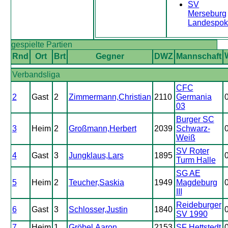
SV
Merseburg
Landespok
gespielte Partien
Rnd
Ort
Brt
Gegner
DWZ
Mannschaft
Verbandsliga
CFC
2
Gast
2
Zimmermann,Christian
2110
Germania
0
03
Burger SC
3
Heim
2
Großmann,Herbert
2039
Schwarz-
Weiß
SV Roter
4
Gast
3
Jungklaus,Lars
1895
Turm Halle
SG AE
5
Heim
2
Teucher,Saskia
1949
Magdeburg
III
Reideburger
6
Gast
3
Schlosser,Justin
1840
SV 1990
7
Heim
1
Gröbel,Aaron
2153
SF Hettstedt