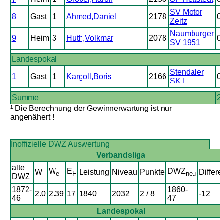
SV Motor
8
Gast
1
Ahmed,Daniel
2178
Zeitz
Naumburger
9
Heim
3
Huth,Volkmar
2078
SV 1951
Landespokal
Stendaler
1
Gast
1
Kargoll,Boris
2166
SK I
Summe
¹ Die Berechnung der Gewinnerwartung ist nur
angenähert !
Inoffizielle DWZ Auswertung
Verbandsliga
alte
W
E
DWZ
W
Leistung
Niveau
Punkte
Differ
e
F
neu
DWZ
1872-
1860-
2.0
2.39
17
1840
2032
2 / 8
-12
46
47
Landespokal