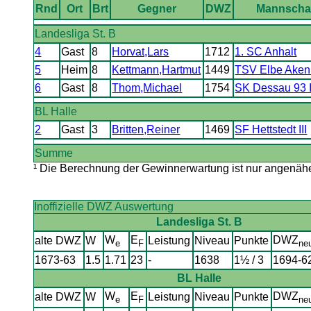
Rnd
Ort
Brt
Gegner
DWZ
Mannscha
Landesliga St. B
4
Gast
8
Horvat,Lars
1712
1. SC Anhalt
5
Heim
8
Kettmann,Hartmut
1449
TSV Elbe Aken
6
Gast
8
Thom,Michael
1754
SK Dessau 93 I
BL Halle
2
Gast
3
Britten,Reiner
1469
SF Hettstedt III
Summe
¹ Die Berechnung der Gewinnerwartung ist nur angenäher
Inoffizielle DWZ Auswertung
Landesliga St. B
W
E
DWZ
alte DWZ
W
Leistung
Niveau
Punkte
e
F
ne
1673-63
1.5
1.71
23
-
1638
1½ / 3
1694-6
BL Halle
W
E
DWZ
alte DWZ
W
Leistung
Niveau
Punkte
e
F
ne