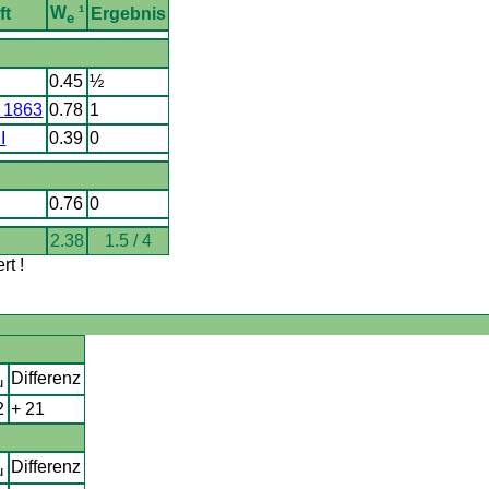
W
¹
ft
Ergebnis
e
0.45
½
 1863
0.78
1
I
0.39
0
0.76
0
2.38
1.5 / 4
t !
Differenz
u
2
+ 21
Differenz
u