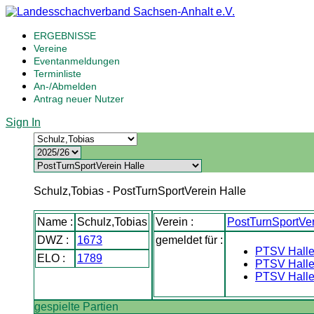
ERGEBNISSE
Vereine
Eventanmeldungen
Terminliste
An-/Abmelden
Antrag neuer Nutzer
Sign In
Schulz,Tobias - PostTurnSportVerein Halle
Name :
Schulz,Tobias
Verein :
PostTurnSportVer
DWZ :
1673
gemeldet für :
PTSV Hall
ELO :
1789
PTSV Halle 
PTSV Halle 
gespielte Partien