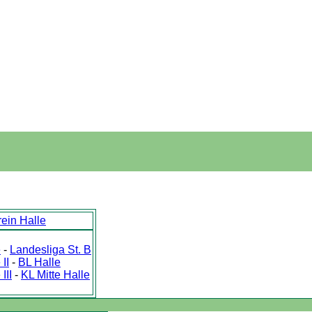
ein Halle
e
-
Landesliga St. B
II
-
BL Halle
III
-
KL Mitte Halle