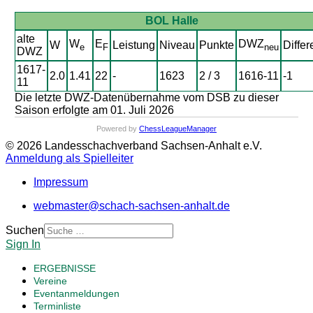
BOL Halle
alte
W
E
DWZ
W
Leistung
Niveau
Punkte
Differ
e
F
neu
DWZ
1617-
2.0
1.41
22
-
1623
2 / 3
1616-11
-1
11
Die letzte DWZ-Datenübernahme vom DSB zu dieser
Saison erfolgte am 01. Juli 2026
Powered by
ChessLeagueManager
© 2026 Landesschachverband Sachsen-Anhalt e.V.
Anmeldung als Spielleiter
Impressum
webmaster@schach-sachsen-anhalt.de
Suchen
Sign In
ERGEBNISSE
Vereine
Eventanmeldungen
Terminliste