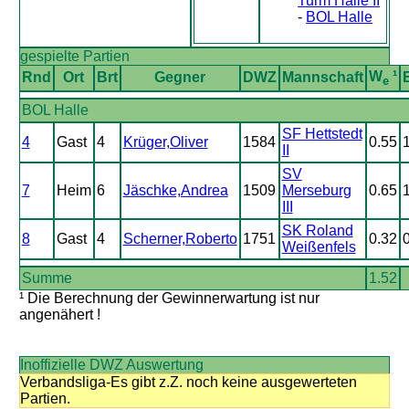
Turm Halle II
-
BOL Halle
gespielte Partien
W
¹
Rnd
Ort
Brt
Gegner
DWZ
Mannschaft
e
BOL Halle
SF Hettstedt
4
Gast
4
Krüger,Oliver
1584
0.55
II
SV
7
Heim
6
Jäschke,Andrea
1509
Merseburg
0.65
III
SK Roland
8
Gast
4
Scherner,Roberto
1751
0.32
Weißenfels
Summe
1.52
¹ Die Berechnung der Gewinnerwartung ist nur
angenähert !
Inoffizielle DWZ Auswertung
Verbandsliga-Es gibt z.Z. noch keine ausgewerteten
Partien.