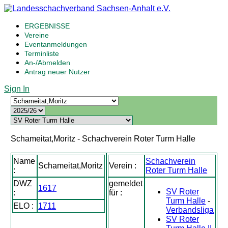
ERGEBNISSE
Vereine
Eventanmeldungen
Terminliste
An-/Abmelden
Antrag neuer Nutzer
Sign In
Schameitat,Moritz - Schachverein Roter Turm Halle
Name
Schachverein
Schameitat,Moritz
Verein :
:
Roter Turm Halle
DWZ
gemeldet
1617
SV Roter
:
für :
Turm Halle
-
ELO :
1711
Verbandsliga
SV Roter