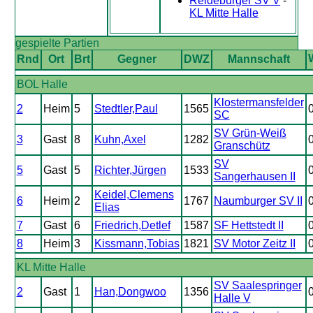
Reideburger SV V
-
KL Mitte Halle
gespielte Partien
Rnd
Ort
Brt
Gegner
DWZ
Mannschaft
BOL Halle
Klostermansfelder
2
Heim
5
Stedtler,Paul
1565
SC
SV Grün-Weiß
3
Gast
8
Kuhn,Axel
1282
Granschütz
SV
5
Gast
5
Richter,Jürgen
1533
Sangerhausen II
Keidel,Clemens
6
Heim
2
1767
Naumburger SV II
Elias
7
Gast
6
Friedrich,Detlef
1587
SF Hettstedt II
8
Heim
3
Kissmann,Tobias
1821
SV Motor Zeitz II
KL Mitte Halle
SV Saalespringer
2
Gast
1
Han,Dongwoo
1356
Halle V