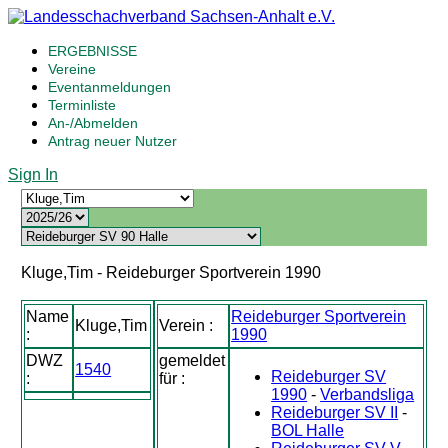
ERGEBNISSE
Vereine
Eventanmeldungen
Terminliste
An-/Abmelden
Antrag neuer Nutzer
Sign In
Kluge,Tim - Reideburger Sportverein 1990
Name
Reideburger Sportverein
Kluge,Tim
Verein :
:
1990
DWZ
gemeldet
1540
Reideburger SV
:
für :
1990
-
Verbandsliga
Reideburger SV II
-
BOL Halle