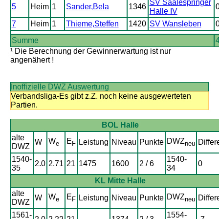
SV Saalespringer
5
Heim
1
Sander,Bela
1346
Halle IV
7
Heim
1
Thieme,Steffen
1420
SV Wansleben
Summe
¹ Die Berechnung der Gewinnerwartung ist nur
angenähert !
Inoffizielle DWZ Auswertung
Verbandsliga-Es gibt z.Z. noch keine ausgewerteten
Partien.
BOL Halle
alte
W
E
DWZ
W
Leistung
Niveau
Punkte
Differ
e
F
neu
DWZ
1540-
1540-
2.0
2.71
21
1475
1600
2 / 6
0
35
34
KL Mitte Halle
alte
W
E
DWZ
W
Leistung
Niveau
Punkte
Differ
e
F
neu
DWZ
1561-
1554-