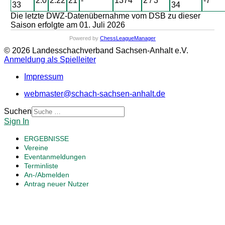
2.0
2.22
21
-
1374
2 / 3
-7
33
34
Die letzte DWZ-Datenübernahme vom DSB zu dieser
Saison erfolgte am 01. Juli 2026
Powered by
ChessLeagueManager
© 2026 Landesschachverband Sachsen-Anhalt e.V.
Anmeldung als Spielleiter
Impressum
webmaster@schach-sachsen-anhalt.de
Suchen
Sign In
ERGEBNISSE
Vereine
Eventanmeldungen
Terminliste
An-/Abmelden
Antrag neuer Nutzer