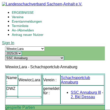
ERGEBNISSE
Vereine
Eventanmeldungen
Terminliste
An-/Abmelden
Antrag neuer Nutzer
Sign In
Wewior,Lara - Schachsportclub Annaburg
Name
Schachsportclub
Wewior,Lara
Verein :
:
Annaburg
DWZ
gemeldet
SSC Annaburg III
-
:
für :
2. Bkl Dessau
gespielte Partien