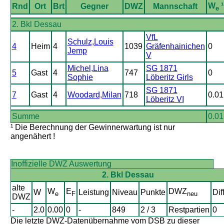
W
¹
Rnd
Ort
Brt
Gegner
DWZ
Mannschaft
e
2. Bkl Dessau
VfL
Schulz,Louis
4
Heim
4
1039
Gräfenhainichen
0
Jemp
V
Michel,Lina
SG 1871
5
Gast
4
747
0
Sophie
Löberitz Girls
SG 1871
7
Gast
4
Woodard,Milan
718
0.01
Löberitz VI
Summe
0.01
¹ Die Berechnung der Gewinnerwartung ist nur
angenähert !
Inoffizielle DWZ Auswertung
2. Bkl Dessau
alte
W
E
DWZ
W
Leistung
Niveau
Punkte
Dif
e
F
neu
DWZ
-
2.0
0.00
0
-
849
2 / 3
Restpartien
0
Die letzte DWZ-Datenübernahme vom DSB zu dieser