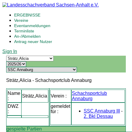
ERGEBNISSE
Vereine
Eventanmeldungen
Terminliste
An-/Abmelden
Antrag neuer Nutzer
Sign In
Strätz,Alicia - Schachsportclub Annaburg
Name
Schachsportclub
Strätz,Alicia
Verein :
:
Annaburg
DWZ
gemeldet
SSC Annaburg III
-
:
für :
2. Bkl Dessau
gespielte Partien