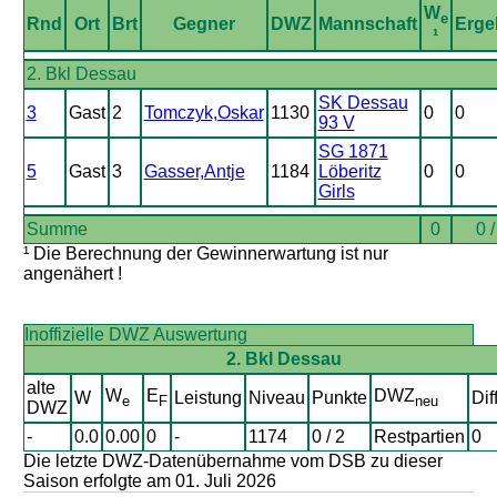
W
e
Rnd
Ort
Brt
Gegner
DWZ
Mannschaft
Erge
¹
2. Bkl Dessau
SK Dessau
3
Gast
2
Tomczyk,Oskar
1130
0
0
93 V
SG 1871
5
Gast
3
Gasser,Antje
1184
Löberitz
0
0
Girls
Summe
0
0 /
¹ Die Berechnung der Gewinnerwartung ist nur
angenähert !
Inoffizielle DWZ Auswertung
2. Bkl Dessau
alte
W
E
DWZ
W
Leistung
Niveau
Punkte
Dif
e
F
neu
DWZ
-
0.0
0.00
0
-
1174
0 / 2
Restpartien
0
Die letzte DWZ-Datenübernahme vom DSB zu dieser
Saison erfolgte am 01. Juli 2026