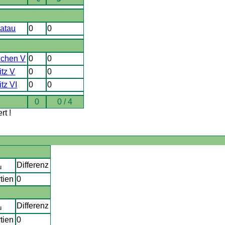
ratau
0
0
ichen V
0
0
tz V
0
0
tz VI
0
0
0
0 / 4
t !
Differenz
u
tien
0
Differenz
u
tien
0