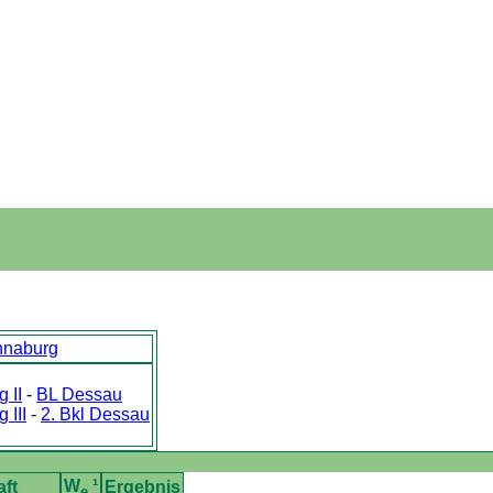
nnaburg
 II
-
BL Dessau
 III
-
2. Bkl Dessau
W
¹
ft
Ergebnis
e