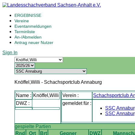
ERGEBNISSE
Vereine
Eventanmeldungen
Terminliste
An-/Abmelden
Antrag neuer Nutzer
Sign In
Knöffel,Willi - Schachsportclub Annaburg
Name :
Knöffel,Willi
Verein :
Schachsportclub A
DWZ :
gemeldet für :
SSC Annaburg
SSC Annaburg
gespielte Partien
Rnd
Ort
Brt
Gegner
DWZ
Mannscha