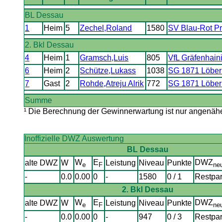
BL Dessau
1
Heim
5
Zechel,Roland
1580
SV Blau-Rot P
2. Bkl Dessau
4
Heim
1
Gramsch,Luis
805
VfL Gräfenhain
6
Heim
2
Schütze,Lukass
1038
SG 1871 Löberi
7
Gast
2
Rohde,Atreju Alrik
772
SG 1871 Löberi
Summe
¹ Die Berechnung der Gewinnerwartung ist nur angenäher
Inoffizielle DWZ Auswertung
BL Dessau
W
E
DWZ
alte DWZ
W
Leistung
Niveau
Punkte
e
F
ne
-
0.0
0.00
0
-
1580
0 / 1
Restpar
2. Bkl Dessau
W
E
DWZ
alte DWZ
W
Leistung
Niveau
Punkte
e
F
ne
-
0.0
0.00
0
-
947
0 / 3
Restpar