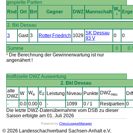
gespielte Partien
W
e
Rnd
Ort
Brt
Gegner
DWZ
Mannschaft
Erge
¹
2. Bkl Dessau
SK Dessau
3
Gast
3
Rotter,Friedrich
1029
0
0
93 V
Summe
0
0 
¹ Die Berechnung der Gewinnerwartung ist nur
angenähert !
Inoffizielle DWZ Auswertung
2. Bkl Dessau
alte
W
E
DWZ
W
Leistung
Niveau
Punkte
Dif
e
F
neu
DWZ
-
0.0
0.00
0
-
1099
0 / 1
Restpartien
0
Die letzte DWZ-Datenübernahme vom DSB zu dieser
Saison erfolgte am 01. Juli 2026
Powered by
ChessLeagueManager
© 2026 Landesschachverband Sachsen-Anhalt e.V.