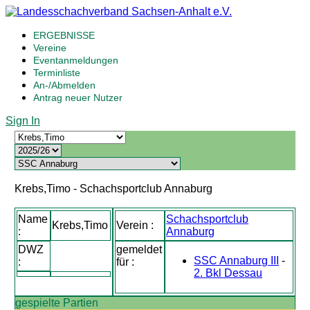
ERGEBNISSE
Vereine
Eventanmeldungen
Terminliste
An-/Abmelden
Antrag neuer Nutzer
Sign In
Krebs,Timo - Schachsportclub Annaburg
Name
Schachsportclub
Krebs,Timo
Verein :
:
Annaburg
DWZ
gemeldet
SSC Annaburg III
-
:
für :
2. Bkl Dessau
gespielte Partien