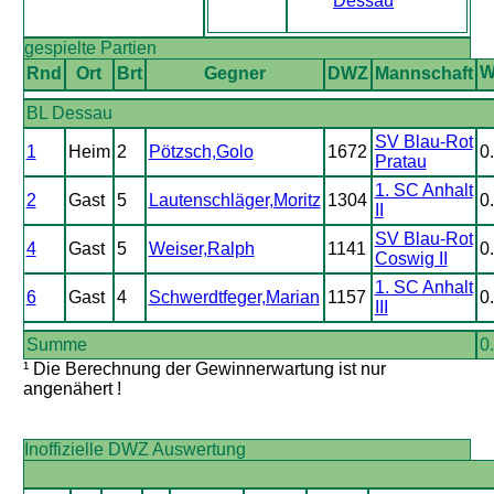
Dessau
gespielte Partien
Rnd
Ort
Brt
Gegner
DWZ
Mannschaft
BL Dessau
SV Blau-Rot
1
Heim
2
Pötzsch,Golo
1672
0
Pratau
1. SC Anhalt
2
Gast
5
Lautenschläger,Moritz
1304
0
II
SV Blau-Rot
4
Gast
5
Weiser,Ralph
1141
0
Coswig II
1. SC Anhalt
6
Gast
4
Schwerdtfeger,Marian
1157
0
III
Summe
0
¹ Die Berechnung der Gewinnerwartung ist nur
angenähert !
Inoffizielle DWZ Auswertung