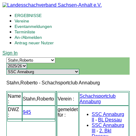
ERGEBNISSE
Vereine
Eventanmeldungen
Terminliste
An-/Abmelden
Antrag neuer Nutzer
Sign In
Stahn,Roberto - Schachsportclub Annaburg
Name
Schachsportclub
Stahn,Roberto
Verein :
:
Annaburg
DWZ
gemeldet
945
SSC Annaburg
:
für :
II
-
BL Dessau
SSC Annaburg
III
-
2. Bkl