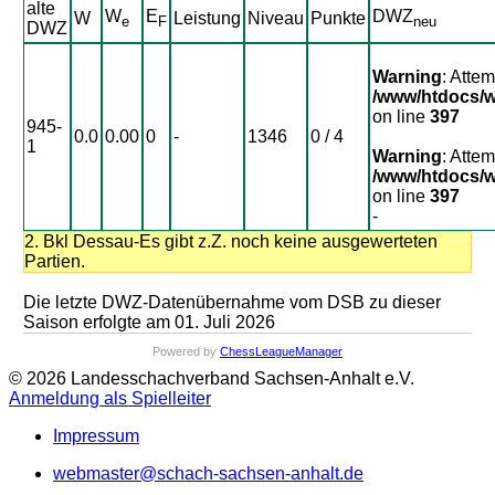
alte
W
E
DWZ
W
Leistung
Niveau
Punkte
e
F
neu
DWZ
Warning
: Attem
/www/htdocs/w
on line
397
945-
0.0
0.00
0
-
1346
0 / 4
1
Warning
: Attem
/www/htdocs/w
on line
397
-
2. Bkl Dessau-Es gibt z.Z. noch keine ausgewerteten
Partien.
Die letzte DWZ-Datenübernahme vom DSB zu dieser
Saison erfolgte am 01. Juli 2026
Powered by
ChessLeagueManager
© 2026 Landesschachverband Sachsen-Anhalt e.V.
Anmeldung als Spielleiter
Impressum
webmaster@schach-sachsen-anhalt.de