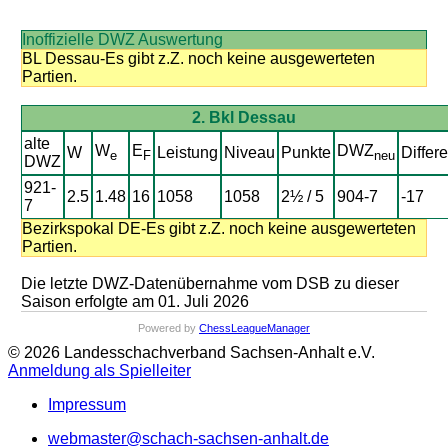
Inoffizielle DWZ Auswertung
BL Dessau-Es gibt z.Z. noch keine ausgewerteten
Partien.
2. Bkl Dessau
alte
W
E
DWZ
W
Leistung
Niveau
Punkte
Differ
e
F
neu
DWZ
921-
2.5
1.48
16
1058
1058
2½ / 5
904-7
-17
7
Bezirkspokal DE-Es gibt z.Z. noch keine ausgewerteten
Partien.
Die letzte DWZ-Datenübernahme vom DSB zu dieser
Saison erfolgte am 01. Juli 2026
Powered by
ChessLeagueManager
© 2026 Landesschachverband Sachsen-Anhalt e.V.
Anmeldung als Spielleiter
Impressum
webmaster@schach-sachsen-anhalt.de