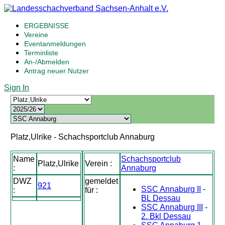
ERGEBNISSE
Vereine
Eventanmeldungen
Terminliste
An-/Abmelden
Antrag neuer Nutzer
Sign In
Platz,Ulrike - Schachsportclub Annaburg
Name
Schachsportclub
Platz,Ulrike
Verein :
:
Annaburg
DWZ
gemeldet
921
SSC Annaburg II
-
:
für :
BL Dessau
SSC Annaburg III
-
2. Bkl Dessau