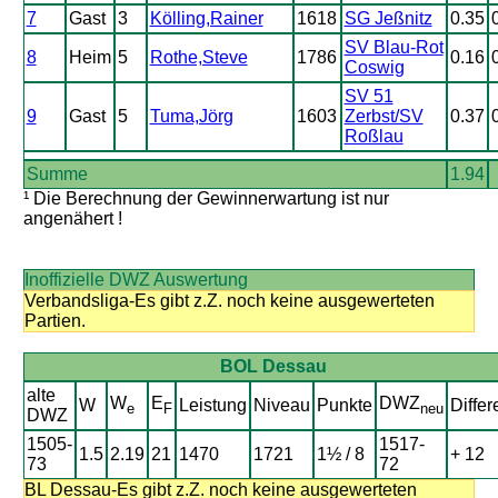
7
Gast
3
Kölling,Rainer
1618
SG Jeßnitz
0.35
SV Blau-Rot
8
Heim
5
Rothe,Steve
1786
0.16
Coswig
SV 51
9
Gast
5
Tuma,Jörg
1603
Zerbst/SV
0.37
Roßlau
Summe
1.94
¹ Die Berechnung der Gewinnerwartung ist nur
angenähert !
Inoffizielle DWZ Auswertung
Verbandsliga-Es gibt z.Z. noch keine ausgewerteten
Partien.
BOL Dessau
alte
W
E
DWZ
W
Leistung
Niveau
Punkte
Differ
e
F
neu
DWZ
1505-
1517-
1.5
2.19
21
1470
1721
1½ / 8
+ 12
73
72
BL Dessau-Es gibt z.Z. noch keine ausgewerteten