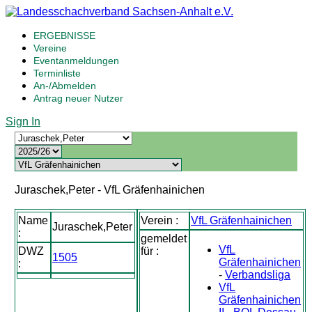
ERGEBNISSE
Vereine
Eventanmeldungen
Terminliste
An-/Abmelden
Antrag neuer Nutzer
Sign In
Juraschek,Peter - VfL Gräfenhainichen
Name
Verein :
VfL Gräfenhainichen
Juraschek,Peter
:
gemeldet
VfL
DWZ
für :
1505
Gräfenhainichen
:
-
Verbandsliga
VfL
Gräfenhainichen