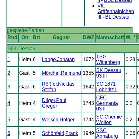
II
-
BOL Dessau
VfL
Gräfenhainichen
III
-
BL Dessau
gespielte Partien
W
¹
Rnd
Ort
Brt
Gegner
DWZ
Mannschaft
e
BOL Dessau
TSG
1
Heim
6
Lange,Jonatan
1672
0.28
Wittenberg
SK Dessau
2
Gast
5
Mörchel,Reimund
1355
-
93 III
Rößler,Nicklas
SG 1871
3
Gast
6
1642
0.32
Stefan
Löberitz II
CFC
Dilger,Paul
4
Heim
4
1743
Germania
0.2
Gregor
03 II
SG Chemie
5
Gast
4
Welsch,Holger
1744
0.2
Wolfen
SSC
6
Heim
5
Schönfeld,Frank
1949
0.06
Annaburg