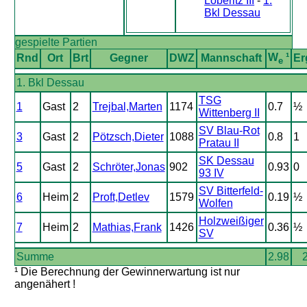
Löberitz III
-
1.
Bkl Dessau
gespielte Partien
W
¹
Rnd
Ort
Brt
Gegner
DWZ
Mannschaft
Er
e
1. Bkl Dessau
TSG
1
Gast
2
Trejbal,Marten
1174
0.7
½
Wittenberg II
SV Blau-Rot
3
Gast
2
Pötzsch,Dieter
1088
0.8
1
Pratau II
SK Dessau
5
Gast
2
Schröter,Jonas
902
0.93
0
93 IV
SV Bitterfeld-
6
Heim
2
Proft,Detlev
1579
0.19
½
Wolfen
Holzweißiger
7
Heim
2
Mathias,Frank
1426
0.36
½
SV
Summe
2.98
2
¹ Die Berechnung der Gewinnerwartung ist nur
angenähert !