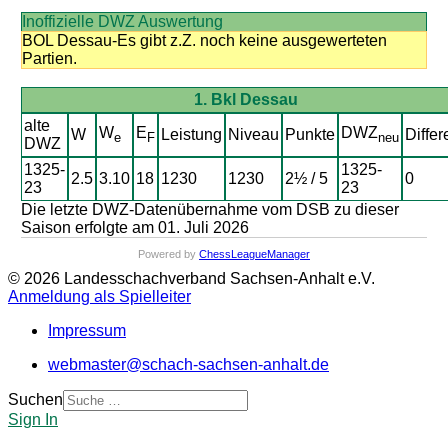
Inoffizielle DWZ Auswertung
BOL Dessau-Es gibt z.Z. noch keine ausgewerteten
Partien.
1. Bkl Dessau
alte
W
E
DWZ
W
Leistung
Niveau
Punkte
Differ
e
F
neu
DWZ
1325-
1325-
2.5
3.10
18
1230
1230
2½ / 5
0
23
23
Die letzte DWZ-Datenübernahme vom DSB zu dieser
Saison erfolgte am 01. Juli 2026
Powered by
ChessLeagueManager
© 2026 Landesschachverband Sachsen-Anhalt e.V.
Anmeldung als Spielleiter
Impressum
webmaster@schach-sachsen-anhalt.de
Suchen
Sign In