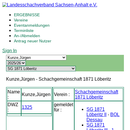
ERGEBNISSE
Vereine
Eventanmeldungen
Terminliste
An-/Abmelden
Antrag neuer Nutzer
Sign In
Kunze,Jürgen - Schachgemeinschaft 1871 Löberitz
Name
Schachgemeinschaft
Kunze,Jürgen
Verein :
:
1871 Löberitz
DWZ
gemeldet
1325
SG 1871
:
für :
Löberitz II
-
BOL
Dessau
SG 1871