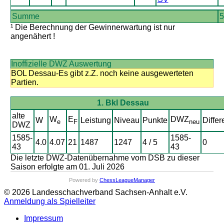
Summe
5
¹ Die Berechnung der Gewinnerwartung ist nur
angenähert !
Inoffizielle DWZ Auswertung
BOL Dessau-Es gibt z.Z. noch keine ausgewerteten
Partien.
1. Bkl Dessau
alte
W
E
DWZ
W
Leistung
Niveau
Punkte
Differ
e
F
neu
DWZ
1585-
1585-
4.0
4.07
21
1487
1247
4 / 5
0
43
43
Die letzte DWZ-Datenübernahme vom DSB zu dieser
Saison erfolgte am 01. Juli 2026
Powered by
ChessLeagueManager
© 2026 Landesschachverband Sachsen-Anhalt e.V.
Anmeldung als Spielleiter
Impressum