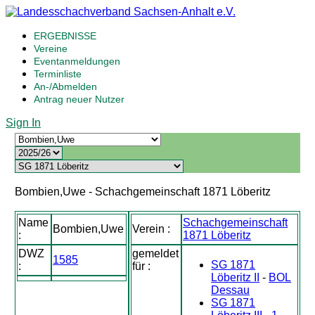
ERGEBNISSE
Vereine
Eventanmeldungen
Terminliste
An-/Abmelden
Antrag neuer Nutzer
Sign In
Bombien,Uwe - Schachgemeinschaft 1871 Löberitz
Name
Schachgemeinschaft
Bombien,Uwe
Verein :
:
1871 Löberitz
DWZ
gemeldet
1585
SG 1871
:
für :
Löberitz II
-
BOL
Dessau
SG 1871