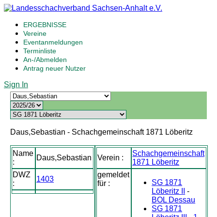
ERGEBNISSE
Vereine
Eventanmeldungen
Terminliste
An-/Abmelden
Antrag neuer Nutzer
Sign In
Daus,Sebastian - Schachgemeinschaft 1871 Löberitz
Name
Schachgemeinschaft
Daus,Sebastian
Verein :
:
1871 Löberitz
DWZ
gemeldet
1403
SG 1871
:
für :
Löberitz II
-
BOL Dessau
SG 1871