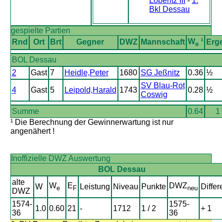
Löberitz III
-
1.
Bkl Dessau
gespielte Partien
W
¹
Rnd
Ort
Brt
Gegner
DWZ
Mannschaft
Erg
e
BOL Dessau
2
Gast
7
Heidle,Peter
1680
SG Jeßnitz
0.36
½
SV Blau-Rot
4
Gast
5
Leipold,Harald
1743
0.28
½
Coswig
Summe
0.64
1 
¹ Die Berechnung der Gewinnerwartung ist nur
angenähert !
Inoffizielle DWZ Auswertung
BOL Dessau
alte
W
E
DWZ
W
Leistung
Niveau
Punkte
Differ
e
F
neu
DWZ
1574-
1575-
1.0
0.60
21
-
1712
1 / 2
+ 1
36
36