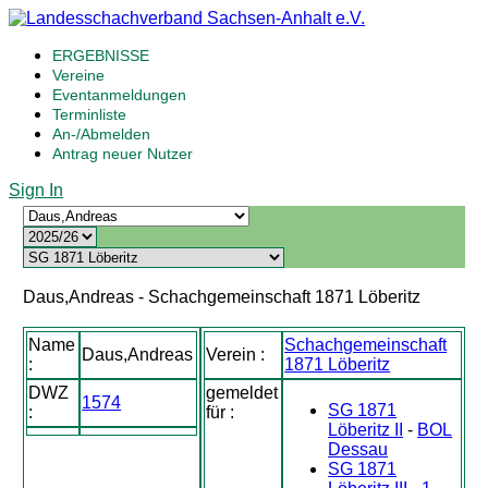
ERGEBNISSE
Vereine
Eventanmeldungen
Terminliste
An-/Abmelden
Antrag neuer Nutzer
Sign In
Daus,Andreas - Schachgemeinschaft 1871 Löberitz
Name
Schachgemeinschaft
Daus,Andreas
Verein :
:
1871 Löberitz
DWZ
gemeldet
1574
SG 1871
:
für :
Löberitz II
-
BOL
Dessau
SG 1871