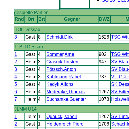
SG 1871 Löber
gespielte Partien
Rnd
Ort
Brt
Gegner
DWZ
M
BOL Dessau
8
Gast
8
Schmidt,Dirk
1626
TSG Wit
1. Bkl Dessau
1
Gast
4
Sommer,Arne
902
TSG Witt
2
Heim
3
Grasnik,Torsten
947
SV Blau-
3
Gast
4
Pötzsch,Anton
SV Blau-
4
Heim
3
Kuhlmann,Rahel
737
VfL Gräf
5
Gast
4
Kadyk,Alfons
SK Dess
6
Heim
4
Mederake,Thomas
1267
SV Bitte
7
Heim
4
Suchantke,Guenter
1073
Holzwei
JLMM U14
1
Heim
1
Quauck,Isabell
1267
SV Eintr
2
Gast
1
Heidenreich,Piero
1706
Schachfr