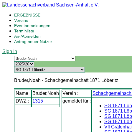
ERGEBNISSE
Vereine
Eventanmeldungen
Terminliste
An-/Abmelden
Antrag neuer Nutzer
Sign In
Bruder,Noah - Schachgemeinschaft 1871 Löberitz
Name :
Bruder,Noah
Verein :
Schachgemeinschaf
DWZ :
1315
gemeldet für :
SG 1871 Löber
SG 1871 Löber
SG 1871 Löbe
SG 1871 Löbe
Vfl Gräfenha