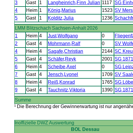
3
Gast
1
Langheinrich,Finn Julian
1117
SG Einhei
4
Heim
1
König,Marius
1523
SV Mers
5
Gast
1
Kolditz,Julia
1236
Schachfr
LMM Blitzschach Sachsen-Anhalt 2026
1
Heim
4
Just,Wolfgang
0
Fliegenf
2
Gast
4
Mohrmann,Ralf
0
SV Wolf
4
Heim
4
Sagafe,Christian
2144
SC Kreu
5
Gast
4
Schäfer,Reyk
2001
SG 1871 
6
Heim
4
Scheibe,Axel
0
SG Leip
7
Gast
4
Jensch,Lyonel
1709
SV Saale
8
Heim
4
Reiß,Konrad
1765
SG Löber
9
Gast
4
Tauchnitz,Viktoria
1390
SG 1871
Summe
¹ Die Berechnung der Gewinnerwartung ist nur angenäher
Inoffizielle DWZ Auswertung
BOL Dessau