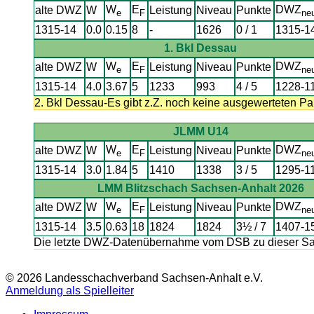
W
E
DWZ
alte DWZ
W
Leistung
Niveau
Punkte
e
F
ne
1315-14
0.0
0.15
8
-
1626
0 / 1
1315-1
1. Bkl Dessau
W
E
DWZ
alte DWZ
W
Leistung
Niveau
Punkte
e
F
ne
1315-14
4.0
3.67
5
1233
993
4 / 5
1228-1
2. Bkl Dessau-Es gibt z.Z. noch keine ausgewerteten Par
JLMM U14
W
E
DWZ
alte DWZ
W
Leistung
Niveau
Punkte
e
F
ne
1315-14
3.0
1.84
5
1410
1338
3 / 5
1295-1
LMM Blitzschach Sachsen-Anhalt 2026
W
E
DWZ
alte DWZ
W
Leistung
Niveau
Punkte
e
F
ne
1315-14
3.5
0.63
18
1824
1824
3½ / 7
1407-1
Die letzte DWZ-Datenübernahme vom DSB zu dieser Sais
© 2026 Landesschachverband Sachsen-Anhalt e.V.
Anmeldung als Spielleiter