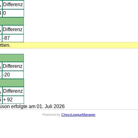
Differenz
u
4
0
Differenz
u
1
-87
tien.
Differenz
u
1
-20
Differenz
u
5
+ 92
on erfolgte am 01. Juli 2026
Powered by
ChessLeagueManager