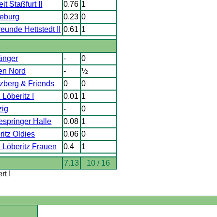
t Staßfurt II
0.76
1
eburg
0.23
0
eunde Hettstedt II
0.61
1
änger
-
0
en Nord
-
½
zberg & Friends
0
0
Löberitz I
0.01
1
zig
-
0
springer Halle
0.08
1
itz Oldies
0.06
0
 Löberitz Frauen
0.4
1
7.13
10 / 16
t !