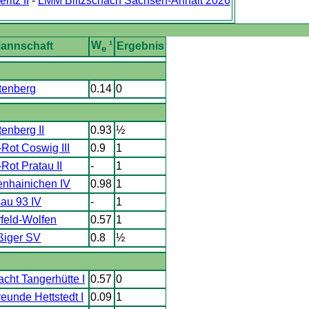
itz II
-
LMM Blitzschach Sachsen-Anhalt 2026
W
¹
annschaft
Ergebnis
e
tenberg
0.14
0
enberg II
0.93
½
Rot Coswig III
0.9
1
Rot Pratau II
-
1
enhainichen IV
0.98
1
au 93 IV
-
1
rfeld-Wolfen
0.57
1
ßiger SV
0.8
½
acht Tangerhütte I
0.57
0
eunde Hettstedt I
0.09
1