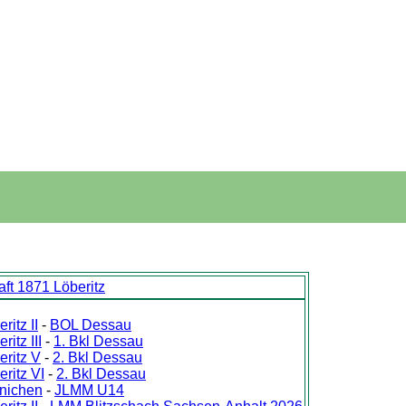
t 1871 Löberitz
itz II
-
BOL Dessau
itz III
-
1. Bkl Dessau
ritz V
-
2. Bkl Dessau
ritz VI
-
2. Bkl Dessau
inichen
-
JLMM U14