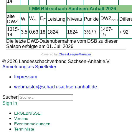
14
LMM Blitzschach Sachsen-Anhalt 2026
alte
W
E
DWZ
W
Leistung
Niveau
Punkte
Differ
e
F
neu
DWZ
1315-
1407-
3.5
0.63
18
1824
1824
3½ / 7
+ 92
14
15
Die letzte DWZ-Datenübernahme vom DSB zu dieser
Saison erfolgte am 01. Juli 2026
Powered by
ChessLeagueManager
© 2026 Landesschachverband Sachsen-Anhalt e.V.
Anmeldung als Spielleiter
Impressum
webmaster@schach-sachsen-anhalt.de
Suchen
Sign In
ERGEBNISSE
Vereine
Eventanmeldungen
Terminliste