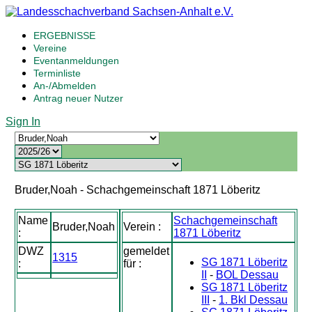
ERGEBNISSE
Vereine
Eventanmeldungen
Terminliste
An-/Abmelden
Antrag neuer Nutzer
Sign In
Bruder,Noah - Schachgemeinschaft 1871 Löberitz
Name
Schachgemeinschaft
Bruder,Noah
Verein :
:
1871 Löberitz
DWZ
gemeldet
1315
SG 1871 Löberitz
:
für :
II
-
BOL Dessau
SG 1871 Löberitz
III
-
1. Bkl Dessau