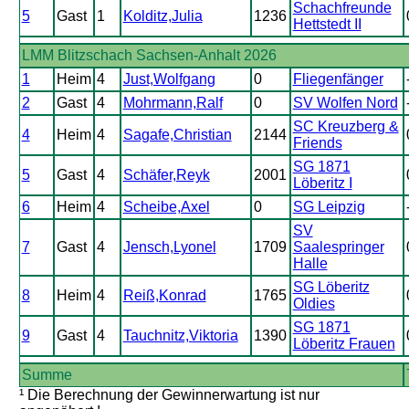
Schachfreunde
5
Gast
1
Kolditz,Julia
1236
Hettstedt II
LMM Blitzschach Sachsen-Anhalt 2026
1
Heim
4
Just,Wolfgang
0
Fliegenfänger
2
Gast
4
Mohrmann,Ralf
0
SV Wolfen Nord
SC Kreuzberg &
4
Heim
4
Sagafe,Christian
2144
Friends
SG 1871
5
Gast
4
Schäfer,Reyk
2001
Löberitz I
6
Heim
4
Scheibe,Axel
0
SG Leipzig
SV
7
Gast
4
Jensch,Lyonel
1709
Saalespringer
Halle
SG Löberitz
8
Heim
4
Reiß,Konrad
1765
Oldies
SG 1871
9
Gast
4
Tauchnitz,Viktoria
1390
Löberitz Frauen
Summe
¹ Die Berechnung der Gewinnerwartung ist nur