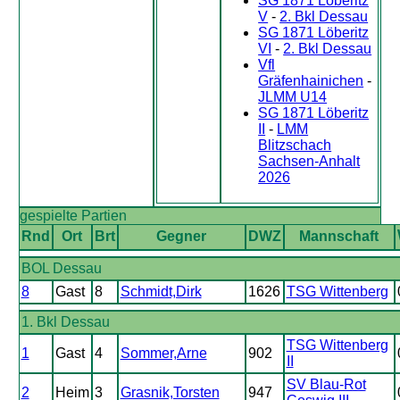
SG 1871 Löberitz
V
-
2. Bkl Dessau
SG 1871 Löberitz
VI
-
2. Bkl Dessau
Vfl
Gräfenhainichen
-
JLMM U14
SG 1871 Löberitz
II
-
LMM
Blitzschach
Sachsen-Anhalt
2026
gespielte Partien
Rnd
Ort
Brt
Gegner
DWZ
Mannschaft
BOL Dessau
8
Gast
8
Schmidt,Dirk
1626
TSG Wittenberg
1. Bkl Dessau
TSG Wittenberg
1
Gast
4
Sommer,Arne
902
II
SV Blau-Rot
2
Heim
3
Grasnik,Torsten
947