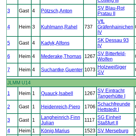
Coswig III
SV Blau-Rot
3
Gast
4
Pötzsch,Anton
Pratau II
VfL
4
Heim
3
Kuhlmann,Rahel
737
Gräfenhainichen
IV
SK Dessau 93
5
Gast
4
Kadyk,Alfons
IV
SV Bitterfeld-
6
Heim
4
Mederake,Thomas
1267
Wolfen
Holzweißiger
7
Heim
4
Suchantke,Guenter
1073
SV
JLMM U14
SV Eintracht
1
Heim
1
Quauck,Isabell
1267
Tangerhütte I
Schachfreunde
2
Gast
1
Heidenreich,Piero
1706
Hettstedt I
Langheinrich,Finn
SG Einheit
3
Gast
1
1117
Julian
Staßfurt II
4
Heim
1
König,Marius
1523
SV Merseburg