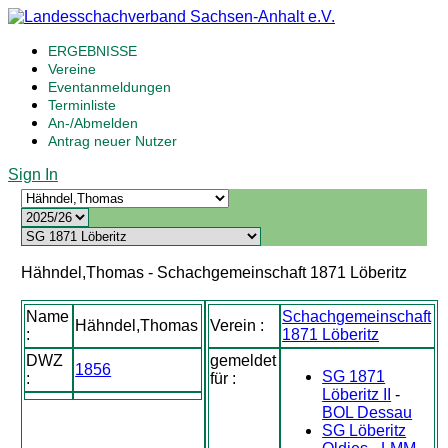
ERGEBNISSE
Vereine
Eventanmeldungen
Terminliste
An-/Abmelden
Antrag neuer Nutzer
Sign In
Hähndel,Thomas - Schachgemeinschaft 1871 Löberitz
Name
Schachgemeinschaft
Hähndel,Thomas
Verein :
:
1871 Löberitz
DWZ
gemeldet
1856
SG 1871
:
für :
Löberitz II
-
BOL Dessau
SG Löberitz