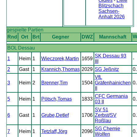
Oldies
-
LMM
Blitzschach
Sachsen-
Anhalt 2026
gespielte Partien
Rnd
Ort
Brt
Gegner
DWZ
Mannschaft
BOL Dessau
SK Dessau 93
1
Heim
1
Wieczorek,Martin
1659
-
III
2
Gast
1
Krannich,Thomas
2029
SG Jeßnitz
0
VfL
3
Heim
2
Brenner,Tim
1504
Gräfenhainichen
0
II
CFC Germania
5
Heim
1
Pötsch,Tomas
1833
0
03 II
SV 51
6
Gast
1
Grube,Detlef
1706
Zerbst/SV
0
Roßlau
SG Chemie
7
Heim
1
Tetzlaff,Jörg
2096
0
Wolfen