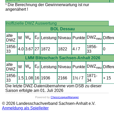
¹ Die Berechnung der Gewinnerwartung ist nur
angenähert !
Inoffizielle DWZ Auswertung
BOL Dessau
alte
W
E
DWZ
W
Leistung
Niveau
Punkte
Differ
e
F
neu
DWZ
1856-
1856-
4.0
3.67
27
1872
1822
4 / 7
0
33
33
LMM Blitzschach Sachsen-Anhalt 2026
alte
W
E
DWZ
W
Leistung
Niveau
Punkte
Differ
e
F
neu
DWZ
1856-
1871-
1.5
1.08
16
1936
2166
1½ / 7
+ 15
33
34
Die letzte DWZ-Datenübernahme vom DSB zu dieser
Saison erfolgte am 01. Juli 2026
Powered by
ChessLeagueManager
© 2026 Landesschachverband Sachsen-Anhalt e.V.
Anmeldung als Spielleiter