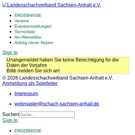
ERGEBNISSE
Vereine
Eventanmeldungen
Terminliste
An-/Abmelden
Antrag neuer Nutzer
Sign In
Unangemeldet haben Sie keine Berechtigung für die
Daten der Vorjahre
Bitte melden Sie sich an!
© 2026 Landesschachverband Sachsen-Anhalt e.V.
Anmeldung als Spielleiter
Impressum
webmaster@schach-sachsen-anhalt.de
Suchen
Sign In
ERGEBNISSE