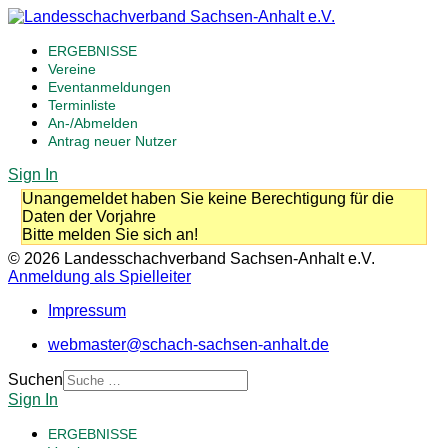
ERGEBNISSE
Vereine
Eventanmeldungen
Terminliste
An-/Abmelden
Antrag neuer Nutzer
Sign In
Unangemeldet haben Sie keine Berechtigung für die
Daten der Vorjahre
Bitte melden Sie sich an!
© 2026 Landesschachverband Sachsen-Anhalt e.V.
Anmeldung als Spielleiter
Impressum
webmaster@schach-sachsen-anhalt.de
Suchen
Sign In
ERGEBNISSE