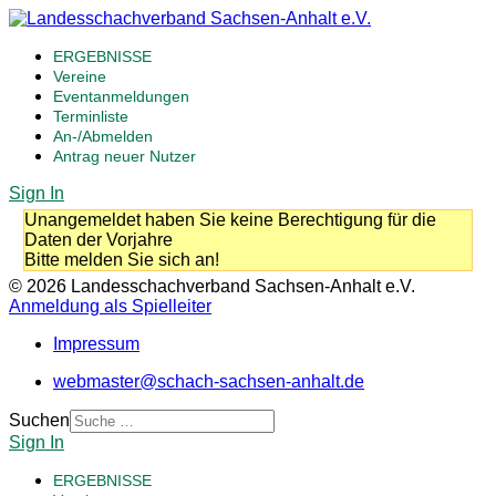
ERGEBNISSE
Vereine
Eventanmeldungen
Terminliste
An-/Abmelden
Antrag neuer Nutzer
Sign In
Unangemeldet haben Sie keine Berechtigung für die
Daten der Vorjahre
Bitte melden Sie sich an!
© 2026 Landesschachverband Sachsen-Anhalt e.V.
Anmeldung als Spielleiter
Impressum
webmaster@schach-sachsen-anhalt.de
Suchen
Sign In
ERGEBNISSE