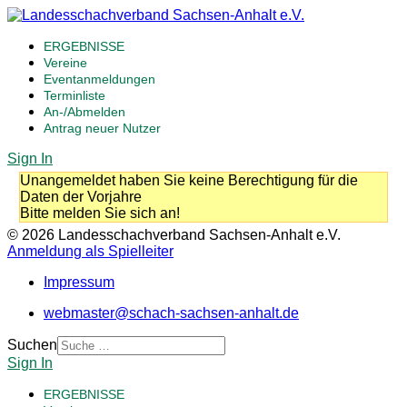
ERGEBNISSE
Vereine
Eventanmeldungen
Terminliste
An-/Abmelden
Antrag neuer Nutzer
Sign In
Unangemeldet haben Sie keine Berechtigung für die
Daten der Vorjahre
Bitte melden Sie sich an!
© 2026 Landesschachverband Sachsen-Anhalt e.V.
Anmeldung als Spielleiter
Impressum
webmaster@schach-sachsen-anhalt.de
Suchen
Sign In
ERGEBNISSE