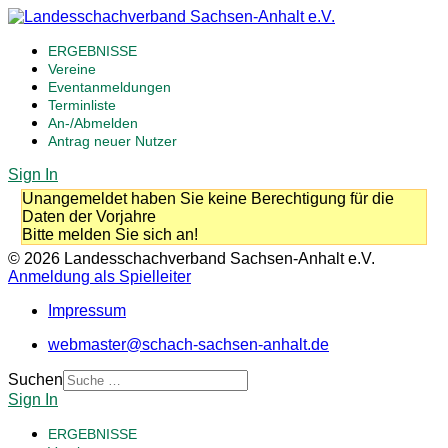
ERGEBNISSE
Vereine
Eventanmeldungen
Terminliste
An-/Abmelden
Antrag neuer Nutzer
Sign In
Unangemeldet haben Sie keine Berechtigung für die
Daten der Vorjahre
Bitte melden Sie sich an!
© 2026 Landesschachverband Sachsen-Anhalt e.V.
Anmeldung als Spielleiter
Impressum
webmaster@schach-sachsen-anhalt.de
Suchen
Sign In
ERGEBNISSE