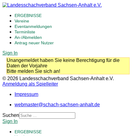
ERGEBNISSE
Vereine
Eventanmeldungen
Terminliste
An-/Abmelden
Antrag neuer Nutzer
Sign In
Unangemeldet haben Sie keine Berechtigung für die
Daten der Vorjahre
Bitte melden Sie sich an!
© 2026 Landesschachverband Sachsen-Anhalt e.V.
Anmeldung als Spielleiter
Impressum
webmaster@schach-sachsen-anhalt.de
Suchen
Sign In
ERGEBNISSE