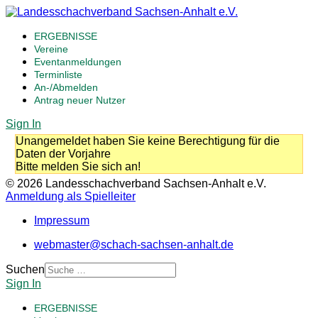
ERGEBNISSE
Vereine
Eventanmeldungen
Terminliste
An-/Abmelden
Antrag neuer Nutzer
Sign In
Unangemeldet haben Sie keine Berechtigung für die
Daten der Vorjahre
Bitte melden Sie sich an!
© 2026 Landesschachverband Sachsen-Anhalt e.V.
Anmeldung als Spielleiter
Impressum
webmaster@schach-sachsen-anhalt.de
Suchen
Sign In
ERGEBNISSE