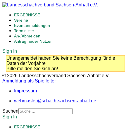
ERGEBNISSE
Vereine
Eventanmeldungen
Terminliste
An-/Abmelden
Antrag neuer Nutzer
Sign In
Unangemeldet haben Sie keine Berechtigung für die
Daten der Vorjahre
Bitte melden Sie sich an!
© 2026 Landesschachverband Sachsen-Anhalt e.V.
Anmeldung als Spielleiter
Impressum
webmaster@schach-sachsen-anhalt.de
Suchen
Sign In
ERGEBNISSE