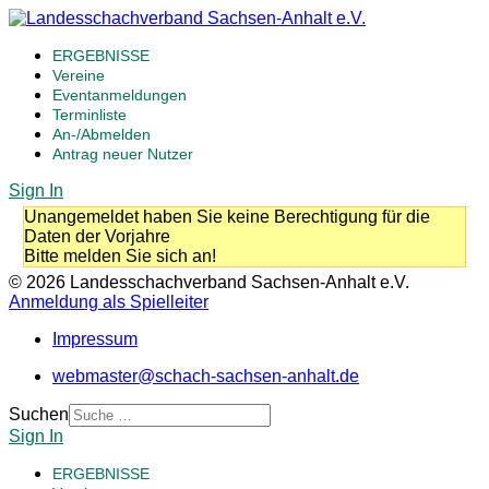
ERGEBNISSE
Vereine
Eventanmeldungen
Terminliste
An-/Abmelden
Antrag neuer Nutzer
Sign In
Unangemeldet haben Sie keine Berechtigung für die
Daten der Vorjahre
Bitte melden Sie sich an!
© 2026 Landesschachverband Sachsen-Anhalt e.V.
Anmeldung als Spielleiter
Impressum
webmaster@schach-sachsen-anhalt.de
Suchen
Sign In
ERGEBNISSE