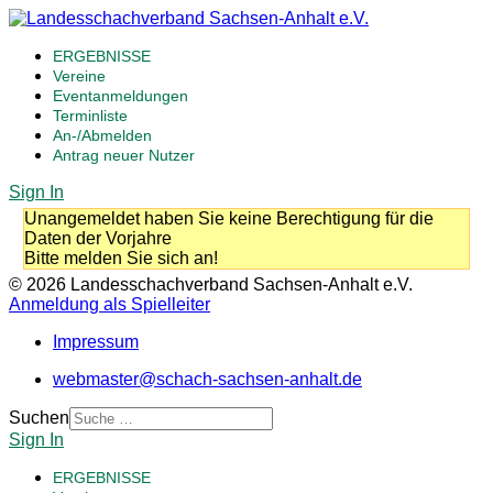
ERGEBNISSE
Vereine
Eventanmeldungen
Terminliste
An-/Abmelden
Antrag neuer Nutzer
Sign In
Unangemeldet haben Sie keine Berechtigung für die
Daten der Vorjahre
Bitte melden Sie sich an!
© 2026 Landesschachverband Sachsen-Anhalt e.V.
Anmeldung als Spielleiter
Impressum
webmaster@schach-sachsen-anhalt.de
Suchen
Sign In
ERGEBNISSE