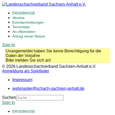
ERGEBNISSE
Vereine
Eventanmeldungen
Terminliste
An-/Abmelden
Antrag neuer Nutzer
Sign In
Unangemeldet haben Sie keine Berechtigung für die
Daten der Vorjahre
Bitte melden Sie sich an!
© 2026 Landesschachverband Sachsen-Anhalt e.V.
Anmeldung als Spielleiter
Impressum
webmaster@schach-sachsen-anhalt.de
Suchen
Sign In
ERGEBNISSE