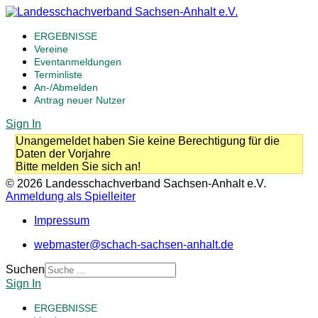
ERGEBNISSE
Vereine
Eventanmeldungen
Terminliste
An-/Abmelden
Antrag neuer Nutzer
Sign In
Unangemeldet haben Sie keine Berechtigung für die
Daten der Vorjahre
Bitte melden Sie sich an!
© 2026 Landesschachverband Sachsen-Anhalt e.V.
Anmeldung als Spielleiter
Impressum
webmaster@schach-sachsen-anhalt.de
Suchen
Sign In
ERGEBNISSE