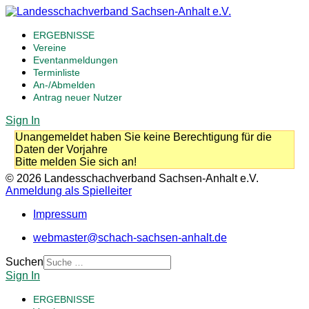
ERGEBNISSE
Vereine
Eventanmeldungen
Terminliste
An-/Abmelden
Antrag neuer Nutzer
Sign In
Unangemeldet haben Sie keine Berechtigung für die
Daten der Vorjahre
Bitte melden Sie sich an!
© 2026 Landesschachverband Sachsen-Anhalt e.V.
Anmeldung als Spielleiter
Impressum
webmaster@schach-sachsen-anhalt.de
Suchen
Sign In
ERGEBNISSE