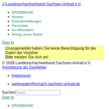
ERGEBNISSE
Vereine
Eventanmeldungen
Terminliste
An-/Abmelden
Antrag neuer Nutzer
Sign In
Unangemeldet haben Sie keine Berechtigung für die
Daten der Vorjahre
Bitte melden Sie sich an!
© 2026 Landesschachverband Sachsen-Anhalt e.V.
Anmeldung als Spielleiter
Impressum
webmaster@schach-sachsen-anhalt.de
Suchen
Sign In
ERGEBNISSE