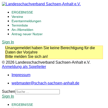
ERGEBNISSE
Vereine
Eventanmeldungen
Terminliste
An-/Abmelden
Antrag neuer Nutzer
Sign In
Unangemeldet haben Sie keine Berechtigung für die
Daten der Vorjahre
Bitte melden Sie sich an!
© 2026 Landesschachverband Sachsen-Anhalt e.V.
Anmeldung als Spielleiter
Impressum
webmaster@schach-sachsen-anhalt.de
Suchen
Sign In
ERGEBNISSE