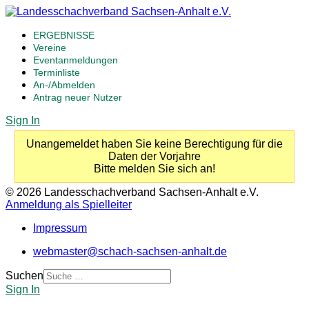
ERGEBNISSE
Vereine
Eventanmeldungen
Terminliste
An-/Abmelden
Antrag neuer Nutzer
Sign In
Unangemeldet haben Sie keine Berechtigung für die
Daten der Vorjahre
Bitte melden Sie sich an!
© 2026 Landesschachverband Sachsen-Anhalt e.V.
Anmeldung als Spielleiter
Impressum
webmaster@schach-sachsen-anhalt.de
Suchen
Sign In