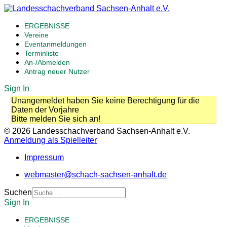
ERGEBNISSE
Vereine
Eventanmeldungen
Terminliste
An-/Abmelden
Antrag neuer Nutzer
Sign In
Unangemeldet haben Sie keine Berechtigung für die
Daten der Vorjahre
Bitte melden Sie sich an!
© 2026 Landesschachverband Sachsen-Anhalt e.V.
Anmeldung als Spielleiter
Impressum
webmaster@schach-sachsen-anhalt.de
Suchen
Sign In
ERGEBNISSE