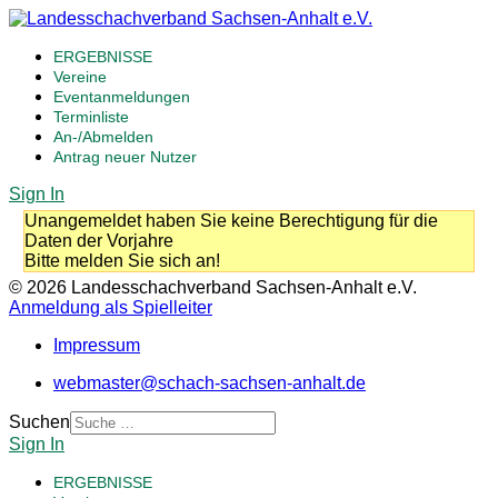
ERGEBNISSE
Vereine
Eventanmeldungen
Terminliste
An-/Abmelden
Antrag neuer Nutzer
Sign In
Unangemeldet haben Sie keine Berechtigung für die
Daten der Vorjahre
Bitte melden Sie sich an!
© 2026 Landesschachverband Sachsen-Anhalt e.V.
Anmeldung als Spielleiter
Impressum
webmaster@schach-sachsen-anhalt.de
Suchen
Sign In
ERGEBNISSE