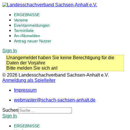
ERGEBNISSE
Vereine
Eventanmeldungen
Terminliste
An-/Abmelden
Antrag neuer Nutzer
Sign In
Unangemeldet haben Sie keine Berechtigung für die
Daten der Vorjahre
Bitte melden Sie sich an!
© 2026 Landesschachverband Sachsen-Anhalt e.V.
Anmeldung als Spielleiter
Impressum
webmaster@schach-sachsen-anhalt.de
Suchen
Sign In
ERGEBNISSE