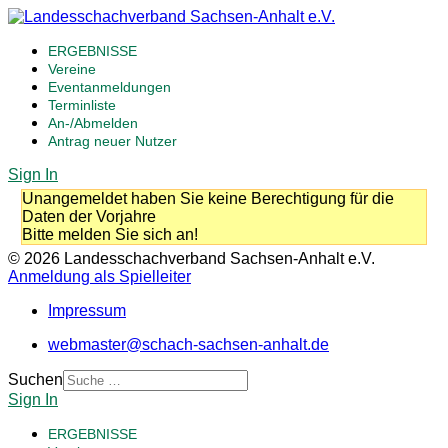
ERGEBNISSE
Vereine
Eventanmeldungen
Terminliste
An-/Abmelden
Antrag neuer Nutzer
Sign In
Unangemeldet haben Sie keine Berechtigung für die
Daten der Vorjahre
Bitte melden Sie sich an!
© 2026 Landesschachverband Sachsen-Anhalt e.V.
Anmeldung als Spielleiter
Impressum
webmaster@schach-sachsen-anhalt.de
Suchen
Sign In
ERGEBNISSE