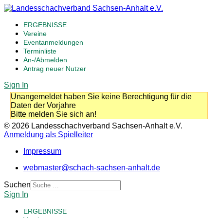
ERGEBNISSE
Vereine
Eventanmeldungen
Terminliste
An-/Abmelden
Antrag neuer Nutzer
Sign In
Unangemeldet haben Sie keine Berechtigung für die
Daten der Vorjahre
Bitte melden Sie sich an!
© 2026 Landesschachverband Sachsen-Anhalt e.V.
Anmeldung als Spielleiter
Impressum
webmaster@schach-sachsen-anhalt.de
Suchen
Sign In
ERGEBNISSE