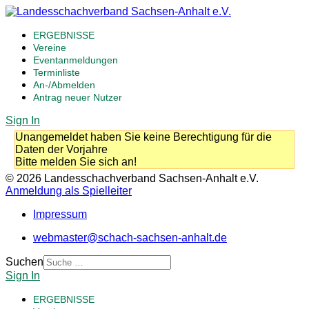
ERGEBNISSE
Vereine
Eventanmeldungen
Terminliste
An-/Abmelden
Antrag neuer Nutzer
Sign In
Unangemeldet haben Sie keine Berechtigung für die
Daten der Vorjahre
Bitte melden Sie sich an!
© 2026 Landesschachverband Sachsen-Anhalt e.V.
Anmeldung als Spielleiter
Impressum
webmaster@schach-sachsen-anhalt.de
Suchen
Sign In
ERGEBNISSE